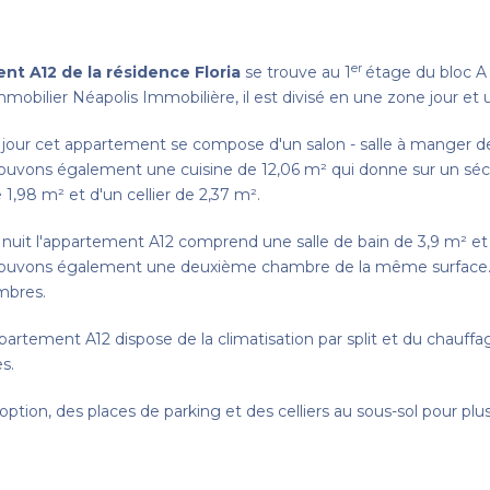
er
nt A12 de la résidence Floria
se trouve au 1
étage du bloc A
obilier Néapolis Immobilière, il est divisé en une zone jour et 
 jour cet appartement se compose d'un salon - salle à manger de
rouvons également une cuisine de 12,06 m² qui donne sur un sé
e 1,98 m² et d'un cellier de 2,37 m².
 nuit l'appartement A12 comprend une salle de bain de 3,9 m² e
rouvons également une deuxième chambre de la même surface. 
mbres.
artement A12 dispose de la climatisation par split et du chauffag
s.
 option, des places de parking et des celliers au sous-sol pour plu