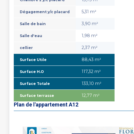
5,31 m²
Dégagement y/c placard
3,90 m²
Salle de bain
1,98 m²
Salle d'eau
2,37 m²
cellier
88,43 m²
Surface Utile
117,32 m²
Surface H.O
133,10 m²
Surface Totale
12,77 m²
Surface terrasse
Plan de l'appartement A12