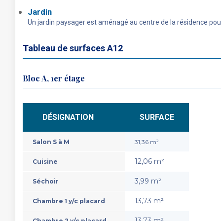
Jardin
Un jardin paysager est aménagé au centre de la résidence pou
Tableau de surfaces A12
Bloc A, 1er étage
DÉSIGNATION
SURFACE
Salon S à M
31,36 m²
12,06 m²
Cuisine
3,99 m²
Séchoir
13,73 m²
Chambre 1 y/c placard
13,73 m²
Chambre 2 y/c placard