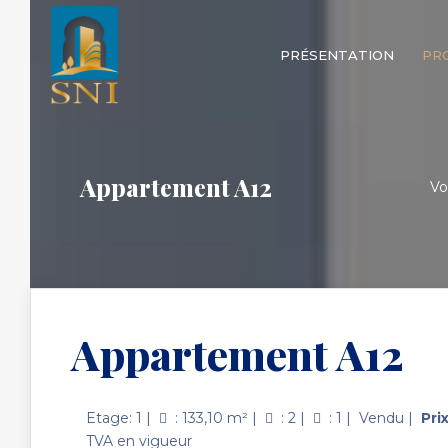
PRÉSENTATION
PR
Appartement A12
Vo
Appartement A12
Etage:
1
|
:
133,10
m²
|
:
2
|
:
1
|
Vendu
|
Pri
TVA
en vigueur